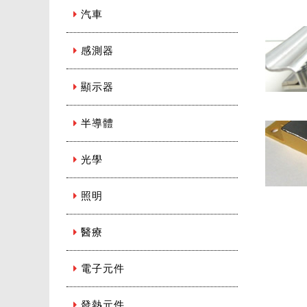
汽車
感測器
顯示器
蜂
半導體
光學
照明
醫療
電子元件
發熱元件