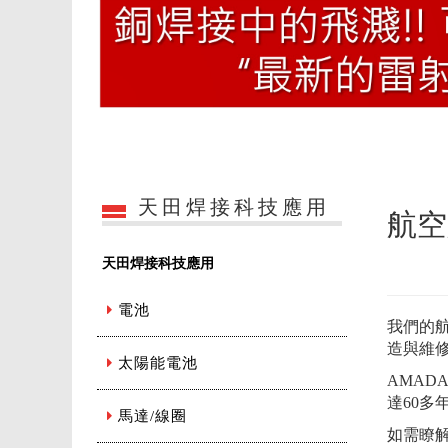
天田焊接科技應用
航空
天田焊接科技應用
電池
我們的
造與維
太陽能電池
AMAD
達60
馬達/線圈
如需瞭