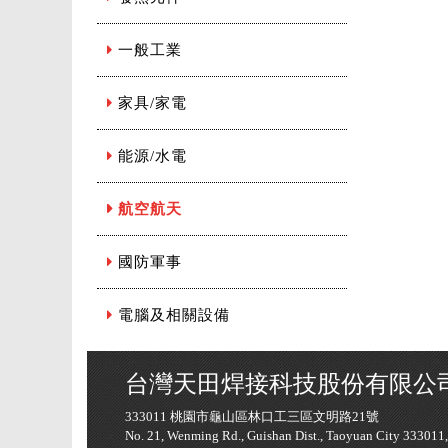
一般工業
家具/家電
能源/水電
航空航天
國防軍事
電腦及相關設備
台灣天田焊接科技股份有限公
333011 桃園市龜山區林口工三區文明路21號
No. 21, Wenming Rd., Guishan Dist., Taoyuan City 333011