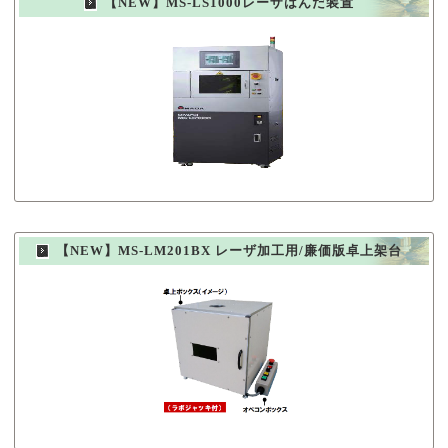
【NEW】MS-LS1000レーザはんだ装置
【NEW】MS-LM201BX レーザ加工用/廉価版卓上架台