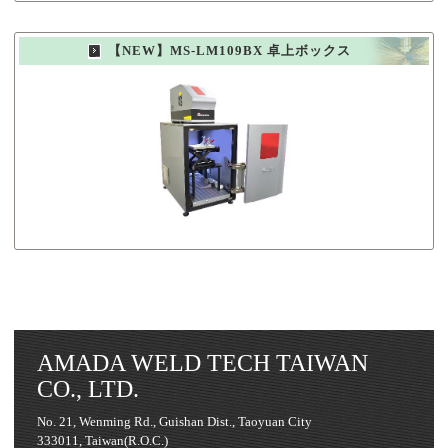
【NEW】MS-LM109BX 卓上ボックス
AMADA WELD TECH TAIWAN
CO., LTD.
No. 21, Wenming Rd., Guishan Dist., Taoyuan City
333011, Taiwan(R.O.C.)